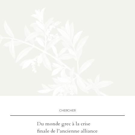
À propos
02
présentation
partenariats
Médias
03
podcasts
vidéos
Du monde grec à la crise
finale de l’ancienne alliance