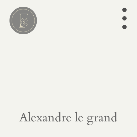
•
•
•
Lire
01
articles
séries
ebooks
écrits des
Pères
édition
Alexandre le grand
CATÉGORIES