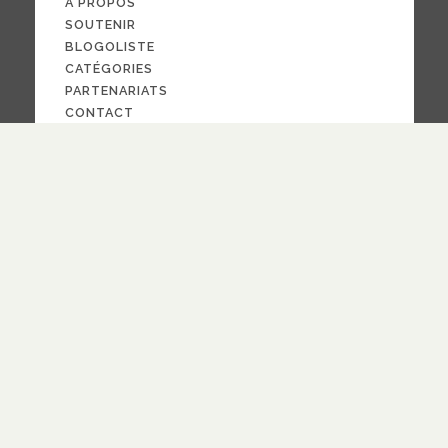
À PROPOS
SOUTENIR
BLOGOLISTE
CATÉGORIES
PARTENARIATS
CONTACT
NOUS SUIVRE
CRÉDITS
PAR LA
FOI
© 2024
design
Pauline Bargy
RECEVOIR NOTRE NEWSLETTER
quotidienne
hebdomadaire
Fréquence
S'ABONNER