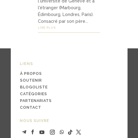
l'université de Genève et à
l'étranger (Marbourg,
Édimbourg, Londres, Paris).
03
Consacré par son père...
LIRE PLUS
Médi
as
LIENS
podc
asts
À PROPOS
SOUTENIR
vidé
BLOGOLISTE
CATÉGORIES
os
PARTENARIATS
CONTACT
NOUS SUIVRE
04