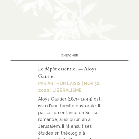
n
CATÉGORIES
À
02
propo
s
Le dépôt essentiel — Aloys
Gautier
PAR
ARTHUR LAISIS
|
NOV 30,
prése
2022
|
LIBÉRALISME
ntati
Aloys Gautier (1879-1944) est
on
issu d'une famille pastorale. Il
passa son enfance en Suisse
parte
romande, ainsi qu'un an à
naria
Jérusalem. Il fit ensuit ses
ts
études en théologie à