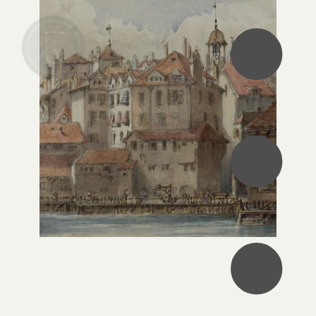
•
•
•