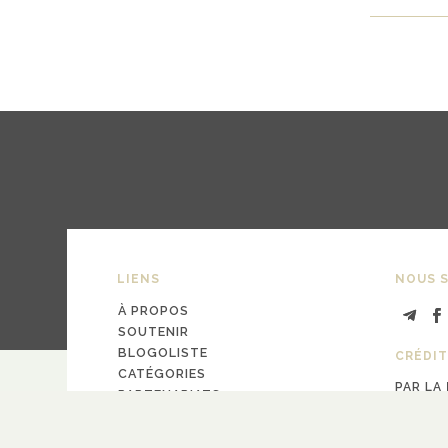
LIENS
NOUS S
À PROPOS
SOUTENIR
BLOGOLISTE
CRÉDIT
CATÉGORIES
PAR LA
PARTENARIATS
design
Pa
CONTACT