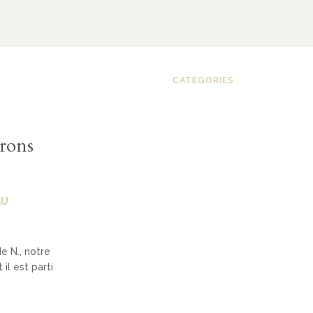
CATÉGORIES
rrons
AU
 N., notre
il est parti