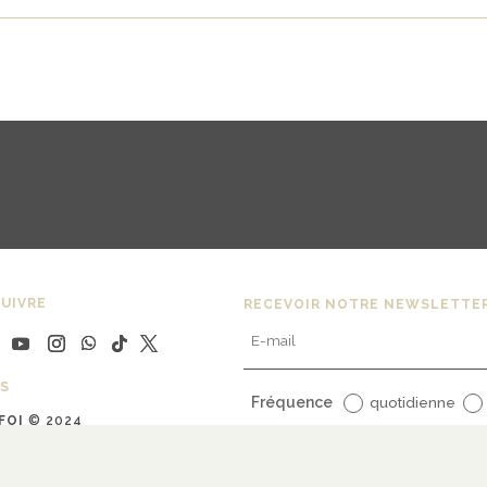
UIVRE
RECEVOIR NOTRE NEWSLETTE
S
Fréquence
quotidienne
FOI
© 2024
uline Bargy