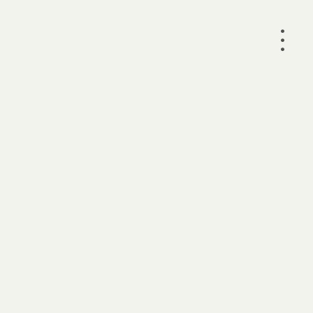
•
•
•