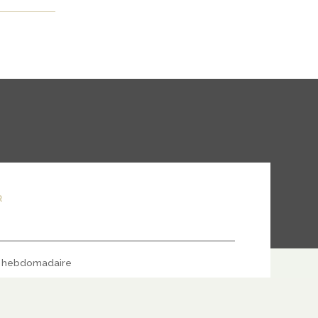
R
hebdomadaire
S'ABONNER