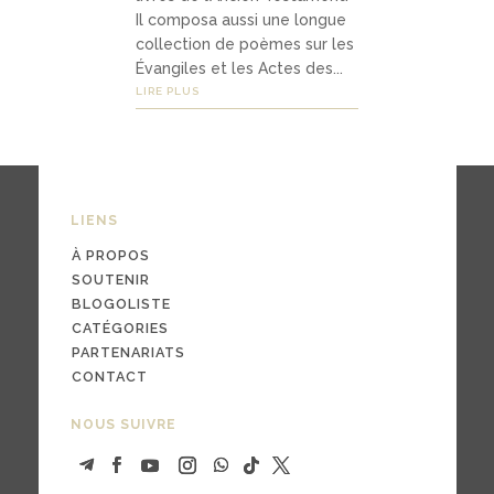
ts
Il composa aussi une longue
collection de poèmes sur les
Évangiles et les Actes des...
LIRE PLUS
03
Médi
as
LIENS
À PROPOS
pod
SOUTENIR
casts
BLOGOLISTE
CATÉGORIES
vidé
PARTENARIATS
os
CONTACT
NOUS SUIVRE
04