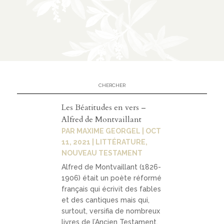
éditi
on
CATÉGORIES
À
02
propo
Les Béatitudes en vers –
s
Alfred de Montvaillant
PAR
MAXIME GEORGEL
|
OCT
11, 2021
|
LITTÉRATURE
,
prése
NOUVEAU TESTAMENT
ntati
Alfred de Montvaillant (1826-
on
1906) était un poète réformé
français qui écrivit des fables
parte
et des cantiques mais qui,
surtout, versifia de nombreux
naria
livres de l’Ancien Testament.