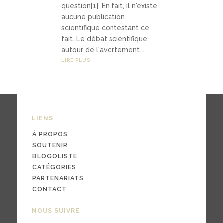
question[1]. En fait, il n'existe
aucune publication
scientifique contestant ce
03
fait. Le débat scientifique
Média
autour de l'avortement...
LIRE PLUS
s
podc
asts
LIENS
À PROPOS
vidéo
SOUTENIR
s
BLOGOLISTE
CATÉGORIES
PARTENARIATS
CONTACT
04
NOUS SUIVRE