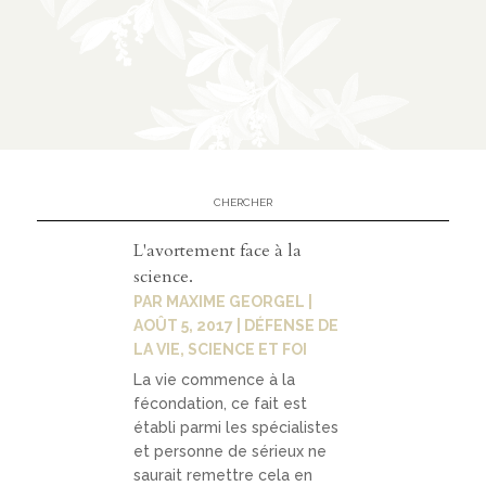
n
CATÉGORIES
À
02
propo
s
L'avortement face à la
science.
prése
PAR
MAXIME GEORGEL
|
ntati
AOÛT 5, 2017
|
DÉFENSE DE
LA VIE
,
SCIENCE ET FOI
on
La vie commence à la
parte
fécondation, ce fait est
nariat
établi parmi les spécialistes
et personne de sérieux ne
s
saurait remettre cela en