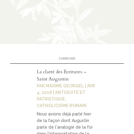
n
CATÉGORIES
À
02
propos
La clarté des Écritures –
prése
Saint Augustin
ntatio
PAR
MAXIME GEORGEL
|
AVR
n
4, 2018
|
ANTIQUITÉ ET
PATRISTIQUE
,
parten
CATHOLICISME ROMAIN
ariats
Nous avions déjà parlé hier
de la façon dont Augustin
parle de l'analogie de la foi
dans l'interprétation de la