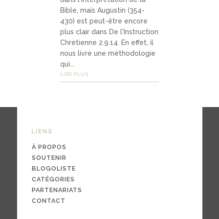
03
Bible, mais Augustin (354-
Média
430) est peut-être encore
plus clair dans De l'Instruction
s
Chrétienne 2.9.14. En effet, il
nous livre une méthodologie
qui...
podc
LIRE PLUS
asts
vidéo
s
LIENS
À PROPOS
SOUTENIR
BLOGOLISTE
04
CATÉGORIES
Conta
PARTENARIATS
ct
CONTACT