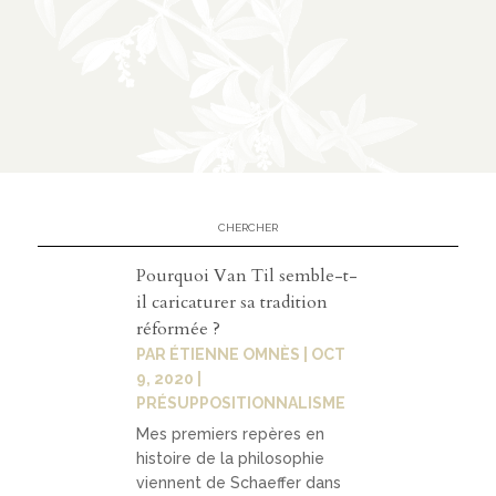
n
CATÉGORIES
À
02
propos
présen
Pourquoi Van Til semble-t-
tation
il caricaturer sa tradition
réformée ?
parten
PAR
ÉTIENNE OMNÈS
|
OCT
ariats
9, 2020
|
PRÉSUPPOSITIONNALISME
Mes premiers repères en
histoire de la philosophie
03
viennent de Schaeffer dans