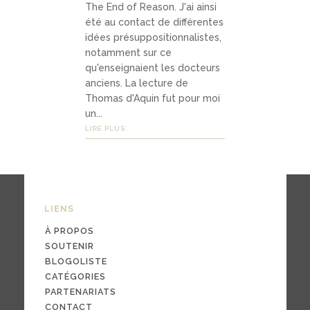
The End of Reason. J'ai ainsi
Médias
été au contact de différentes
idées présuppositionnalistes,
notamment sur ce
podca
qu'enseignaient les docteurs
anciens. La lecture de
sts
Thomas d'Aquin fut pour moi
un...
vidéo
LIRE PLUS
s
04
LIENS
Conta
À PROPOS
ct
SOUTENIR
BLOGOLISTE
CATÉGORIES
PARTENARIATS
conta
CONTACT