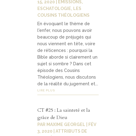
15, 2020
|
ÉMISSIONS
,
Contact
04
ESCHATOLOGIE
,
LES
COUSINS THÉOLOGIENS
En évoquant le thème de
contacter
l'enfer, nous pouvons avoir
beaucoup de préjugés qui
soutenir
nous viennent en tête, voire
de réticences : pourquoi la
Bible aborde si clairement un
sujet si sombre ? Dans cet
épisode des Cousins
Théologiens, nous discutons
de la réalité du jugement et...
LIRE PLUS
CT #25 : La sainteté et la
grâce de Dieu
PAR
MAXIME GEORGEL
|
FÉV
3, 2020
|
ATTRIBUTS DE