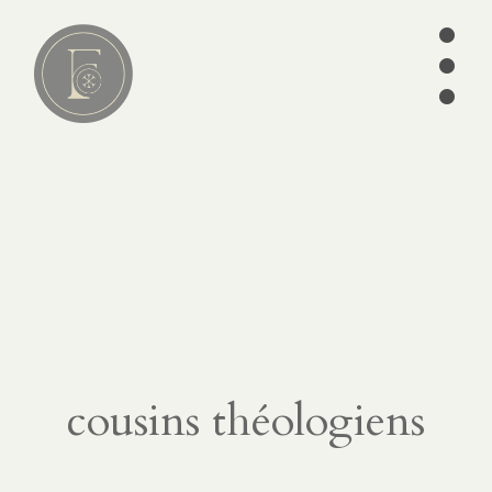
•
•
•
Lire
01
articles
séries
ebooks
écrits des
Pères
édition
cousins théologiens
CATÉGORIES