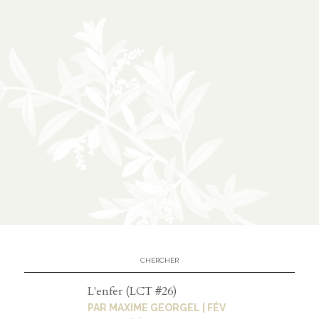
À propos
02
présentation
partenariats
Médias
03
podcasts
vidéos
L'enfer (LCT #26)
PAR
MAXIME GEORGEL
|
FÉV