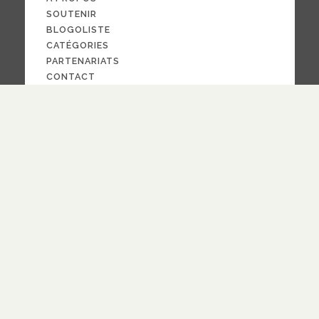
SOUTENIR
BLOGOLISTE
CATÉGORIES
PARTENARIATS
CONTACT
NOUS SUIVRE
CRÉDITS
PAR LA
FOI
© 2024
design
Pauline Bargy
RECEVOIR NOTRE NEWSLETTER
quotidienne
hebdomadaire
Fréquence
S'ABONNER