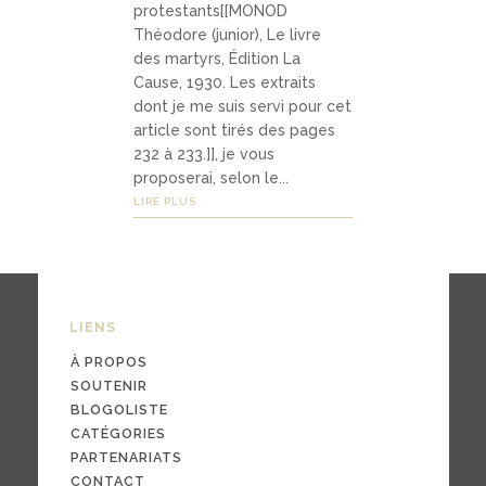
protestants[[MONOD
Médias
Théodore (junior), Le livre
des martyrs, Édition La
Cause, 1930. Les extraits
podca
dont je me suis servi pour cet
article sont tirés des pages
sts
232 à 233.]], je vous
proposerai, selon le...
vidéo
LIRE PLUS
s
04
LIENS
Conta
À PROPOS
ct
SOUTENIR
BLOGOLISTE
CATÉGORIES
PARTENARIATS
conta
CONTACT