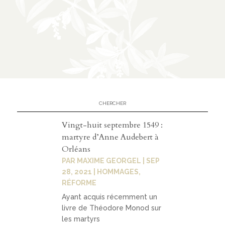
n
CATÉGORIES
À
02
propos
présen
Vingt-huit septembre 1549 :
tation
martyre d’Anne Audebert à
Orléans
parten
PAR
MAXIME GEORGEL
|
SEP
ariats
28, 2021
|
HOMMAGES
,
RÉFORME
Ayant acquis récemment un
livre de Théodore Monod sur
03
les martyrs