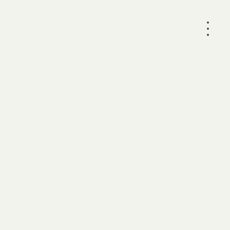
•
•
•