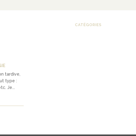
CATÉGORIES
IE
on tardive,
ut type :
c. Je...