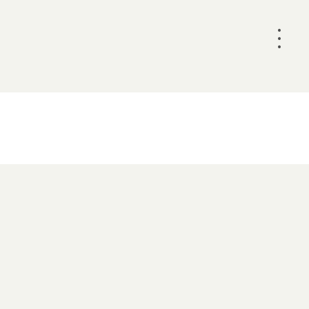
•
•
•