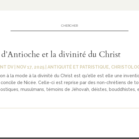
d’Antioche et la divinité du Christ
NT DV
|
NOV 17, 2025
|
ANTIQUITÉ ET PATRISTIQUE
,
CHRISTOLOG
n à la mode à la divinité du Christ est qu'elle est elle une inventi
concile de Nicée. Celle-ci est reprise par des non-chrétiens de to
ostiques, musulmans, témoins de Jéhovah, déistes, bouddhistes, et