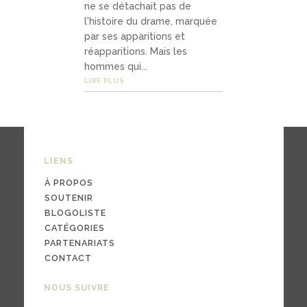
ne se détachait pas de
l'histoire du drame, marquée
par ses apparitions et
03
réapparitions. Mais les
Média
hommes qui...
LIRE PLUS
s
podc
LIENS
asts
À PROPOS
vidé
SOUTENIR
os
BLOGOLISTE
CATÉGORIES
PARTENARIATS
CONTACT
04
NOUS SUIVRE