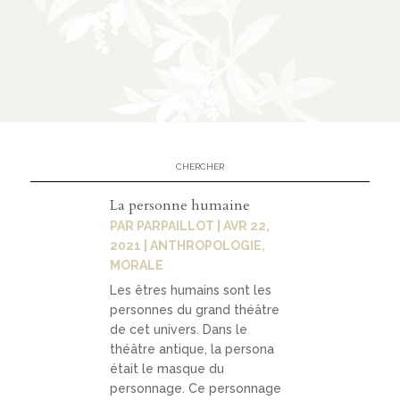
n
CATÉGORIES
À
02
propo
s
La personne humaine
PAR
PARPAILLOT
|
AVR 22,
prése
2021
|
ANTHROPOLOGIE
,
MORALE
ntati
on
Les êtres humains sont les
personnes du grand théâtre
parte
de cet univers. Dans le
théâtre antique, la persona
nariat
était le masque du
s
personnage. Ce personnage