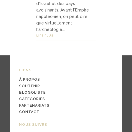
d'Israël et des pays
avoisinants. Avant l'Empire
napoléonien, on peut dire
03
que virtuellement
Média
l'archéologie...
LIRE PLUS
s
podc
asts
LIENS
À PROPOS
vidéo
SOUTENIR
s
BLOGOLISTE
CATÉGORIES
PARTENARIATS
CONTACT
04
NOUS SUIVRE