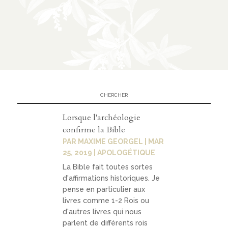
n
CATÉGORIES
À
02
propo
s
Lorsque l'archéologie
confirme la Bible
prése
PAR
MAXIME GEORGEL
|
MAR
ntati
25, 2019
|
APOLOGÉTIQUE
on
La Bible fait toutes sortes
d'affirmations historiques. Je
parte
pense en particulier aux
nariat
livres comme 1-2 Rois ou
d'autres livres qui nous
s
parlent de différents rois