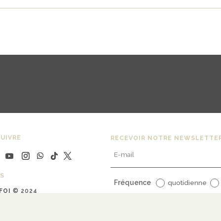
UIVRE
RECEVOIR NOTRE NEWSLETTE
S
Fréquence
quotidienne
FOI
© 2024
uline Bargy