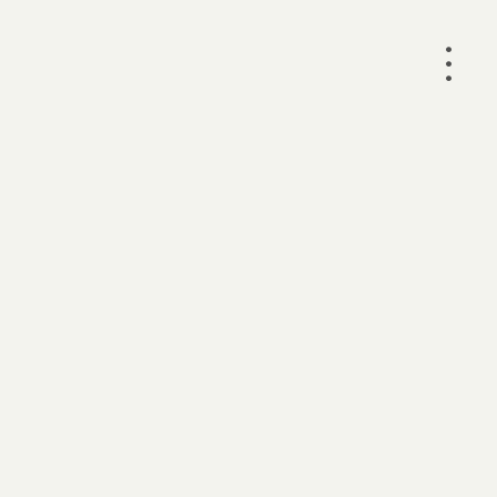
•
•
•