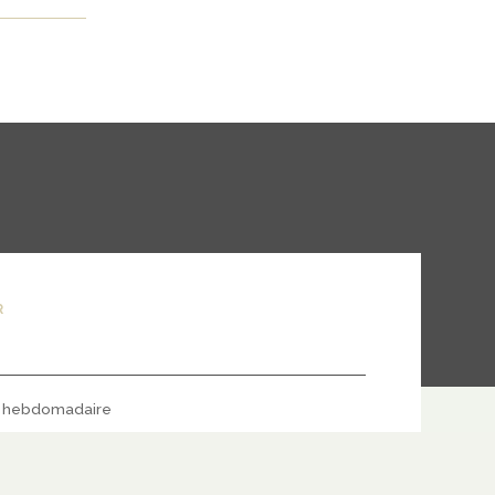
R
hebdomadaire
S'ABONNER