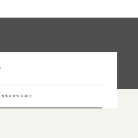
R
hebdomadaire
S'ABONNER