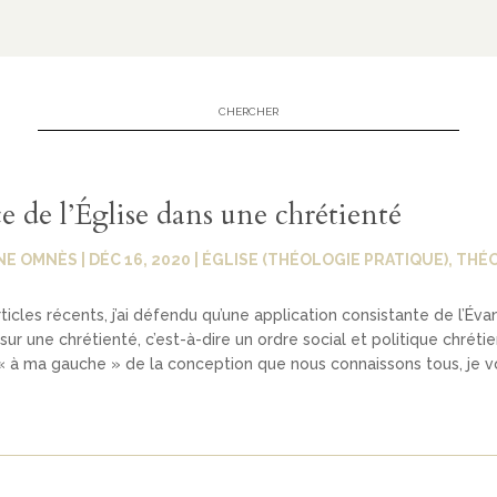
e de l’Église dans une chrétienté
NE OMNÈS
|
DÉC 16, 2020
|
ÉGLISE (THÉOLOGIE PRATIQUE)
,
THÉO
ticles récents, j’ai défendu qu’une application consistante de l’Éva
ur une chrétienté, c’est-à-dire un ordre social et politique chrétie
 à ma gauche » de la conception que nous connaissons tous, je v