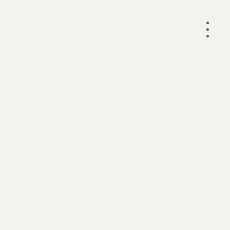
•
•
•