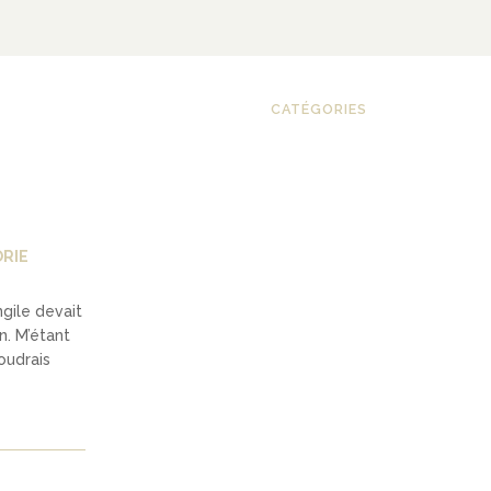
CATÉGORIES
RIE
ngile devait
n. M’étant
oudrais