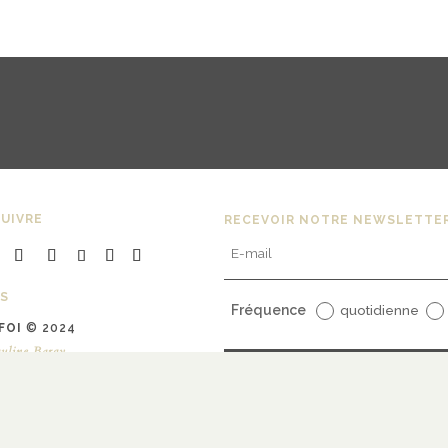
UIVRE
RECEVOIR NOTRE NEWSLETTE
S
Fréquence
quotidienne
FOI
© 2024
uline Bargy