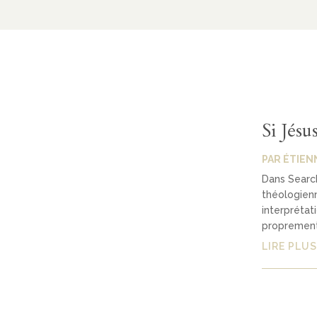
Si Jésu
PAR
ÉTIEN
Dans Search
théologienn
interprétat
proprement.
LIRE PLUS