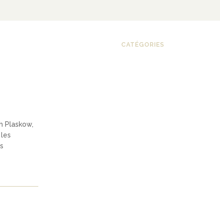
CATÉGORIES
th Plaskow,
 les
s