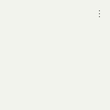
•
•
•