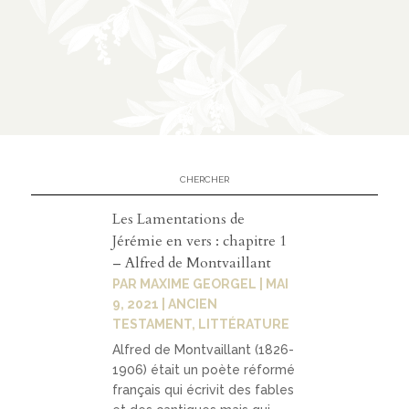
n
CATÉGORIES
À
02
propos
Les Lamentations de
prése
Jérémie en vers : chapitre 1
ntatio
– Alfred de Montvaillant
n
PAR
MAXIME GEORGEL
|
MAI
9, 2021
|
ANCIEN
parten
TESTAMENT
,
LITTÉRATURE
ariats
Alfred de Montvaillant (1826-
1906) était un poète réformé
français qui écrivit des fables