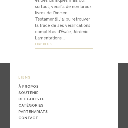
et des cantiques mais qui,
03
surtout, versifia de nombreux
Média
livres de l'Ancien
Testament[[J'ai pu retrouver
s
la trace de ses versifications
complètes d'Ésaïe, Jérémie,
Lamentations,...
podc
LIRE PLUS
asts
vidéo
s
LIENS
À PROPOS
SOUTENIR
04
BLOGOLISTE
CATÉGORIES
Conta
PARTENARIATS
ct
CONTACT