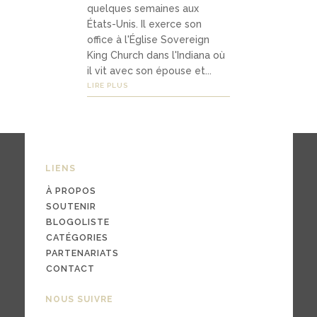
quelques semaines aux
États-Unis. Il exerce son
office à l'Église Sovereign
03
King Church dans l'Indiana où
Média
il vit avec son épouse et...
LIRE PLUS
s
podc
asts
LIENS
À PROPOS
vidéo
SOUTENIR
s
BLOGOLISTE
CATÉGORIES
PARTENARIATS
CONTACT
04
NOUS SUIVRE