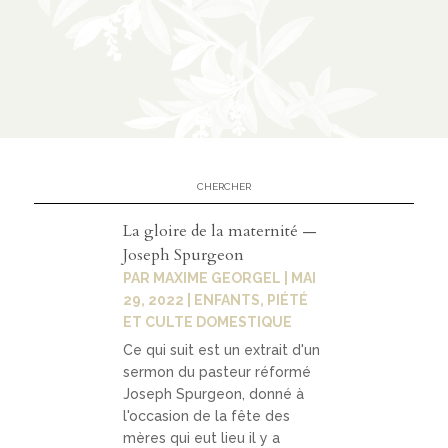
n
CATÉGORIES
À
02
propo
s
La gloire de la maternité —
Joseph Spurgeon
prése
PAR
MAXIME GEORGEL
|
MAI
ntati
29, 2022
|
ENFANTS
,
PIÉTÉ
ET CULTE DOMESTIQUE
on
Ce qui suit est un extrait d'un
parte
sermon du pasteur réformé
nariat
Joseph Spurgeon, donné à
l'occasion de la fête des
s
mères qui eut lieu il y a