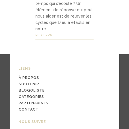
temps qui s’écoule ? Un
élément de réponse qui peut
nous aider est de relever les
03
cycles que Dieu a établis en
Média
notre...
LIRE PLUS
s
podc
asts
LIENS
À PROPOS
vidéo
SOUTENIR
s
BLOGOLISTE
CATÉGORIES
PARTENARIATS
CONTACT
04
NOUS SUIVRE