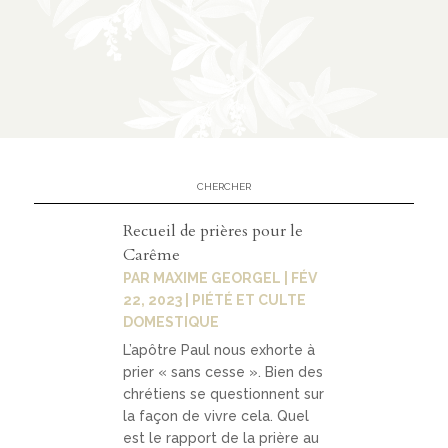
n
CATÉGORIES
À
02
propo
s
Recueil de prières pour le
Carême
prése
PAR
MAXIME GEORGEL
|
FÉV
ntati
22, 2023
|
PIÉTÉ ET CULTE
DOMESTIQUE
on
L’apôtre Paul nous exhorte à
parte
prier « sans cesse ». Bien des
nariat
chrétiens se questionnent sur
la façon de vivre cela. Quel
s
est le rapport de la prière au