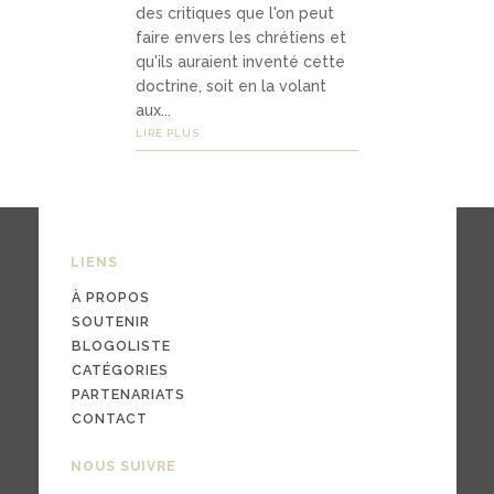
des critiques que l'on peut
faire envers les chrétiens et
qu'ils auraient inventé cette
03
doctrine, soit en la volant
Média
aux...
LIRE PLUS
s
podc
asts
LIENS
À PROPOS
vidéo
SOUTENIR
s
BLOGOLISTE
CATÉGORIES
PARTENARIATS
CONTACT
04
NOUS SUIVRE