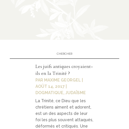
n
CATÉGORIES
À
02
propo
s
Les juifs antiques croyaient-
ils en la Trinité ?
prése
PAR
MAXIME GEORGEL
|
ntati
AOÛT 14, 2017
|
DOGMATIQUE
,
JUDAÏSME
on
La Trinité, ce Dieu que les
parte
chrétiens aiment et adorent,
nariat
est un des aspects de leur
foi les plus souvent attaqués,
s
déformés et critiqués. Une