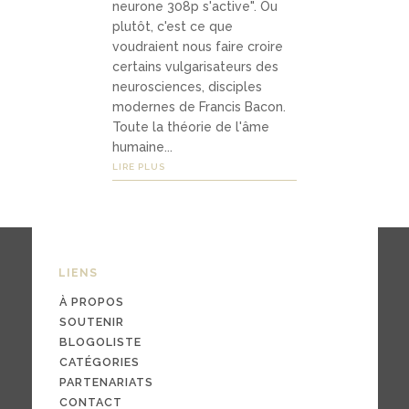
neurone 308p s'active". Ou
Média
plutôt, c'est ce que
s
voudraient nous faire croire
certains vulgarisateurs des
neurosciences, disciples
modernes de Francis Bacon.
podca
Toute la théorie de l'âme
sts
humaine...
LIRE PLUS
vidéo
s
LIENS
04
À PROPOS
Conta
SOUTENIR
BLOGOLISTE
ct
CATÉGORIES
PARTENARIATS
CONTACT