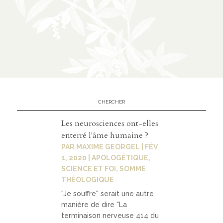
n
CATÉGORIES
À
02
propos
présen
Les neurosciences ont-elles
tation
enterré l'âme humaine ?
PAR
MAXIME GEORGEL
|
FÉV
parten
1, 2020
|
APOLOGÉTIQUE
,
ariats
SCIENCE ET FOI
,
SOMME
THÉOLOGIQUE
"Je souffre" serait une autre
manière de dire "La
terminaison nerveuse 414 du
03