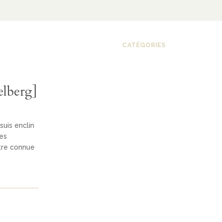
CATÉGORIES
elberg]
uis enclin
es
tre connue