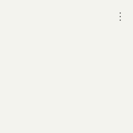
•
•
•