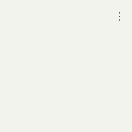
•
•
•