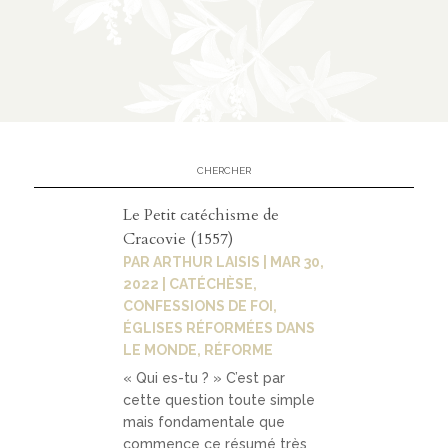
éditi
on
CATÉGORIES
À
02
propo
Le Petit catéchisme de
s
Cracovie (1557)
PAR
ARTHUR LAISIS
|
MAR 30,
2022
|
CATÉCHÈSE
,
prése
CONFESSIONS DE FOI
,
ÉGLISES RÉFORMÉES DANS
ntati
LE MONDE
,
RÉFORME
on
« Qui es-tu ? » C’est par
parte
cette question toute simple
mais fondamentale que
naria
commence ce résumé très