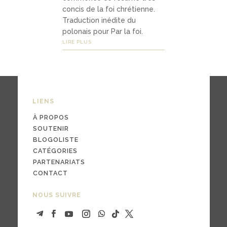
ts
concis de la foi chrétienne.
Traduction inédite du
polonais pour Par la foi.
LIRE PLUS
03
Médi
as
LIENS
À PROPOS
pod
SOUTENIR
casts
BLOGOLISTE
CATÉGORIES
vidé
PARTENARIATS
os
CONTACT
NOUS SUIVRE
04