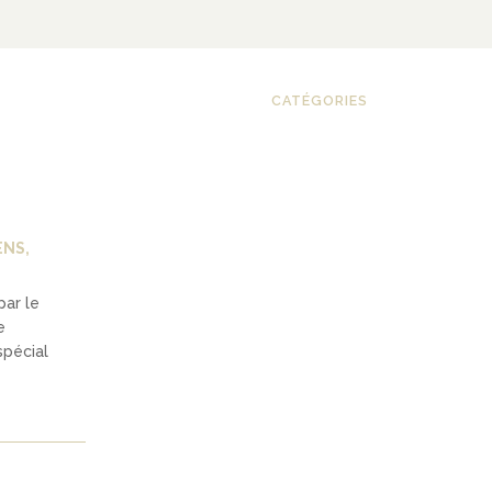
CATÉGORIES
ENS
,
par le
e
spécial