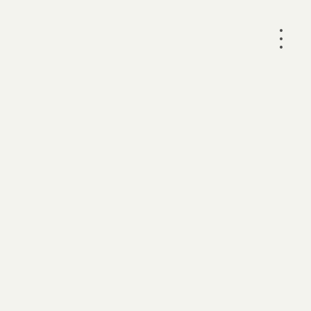
•
•
•