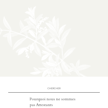
À propos
02
présentation
partenariats
Médias
03
podcasts
vidéos
Pourquoi nous ne sommes
pas Attestants