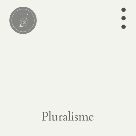
•
•
•
Lire
01
articles
séries
ebooks
écrits des
Pères
édition
Pluralisme
CATÉGORIES