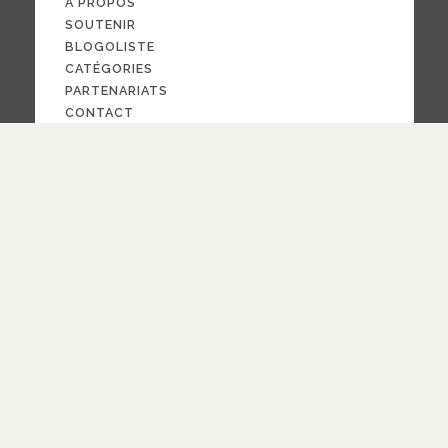
À PROPOS
SOUTENIR
BLOGOLISTE
CATÉGORIES
PARTENARIATS
CONTACT
NOUS SUIVRE
CRÉDITS
PAR LA
FOI
© 2024
design
Pauline Bargy
RECEVOIR NOTRE NEWSLETTER
quotidienne
hebdomadaire
Fréquence
S'ABONNER