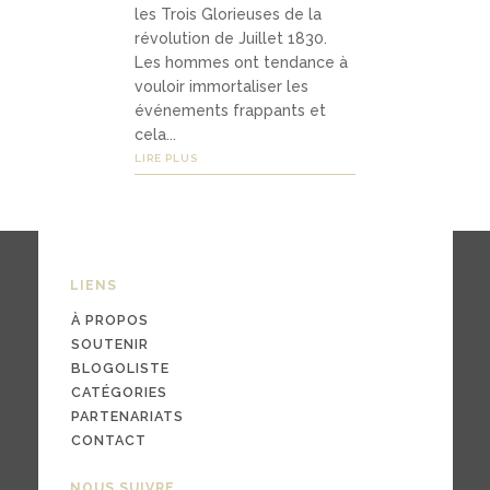
les Trois Glorieuses de la
révolution de Juillet 1830.
Les hommes ont tendance à
03
vouloir immortaliser les
Média
événements frappants et
cela...
s
LIRE PLUS
podc
asts
LIENS
vidéo
À PROPOS
s
SOUTENIR
BLOGOLISTE
CATÉGORIES
PARTENARIATS
CONTACT
04
NOUS SUIVRE