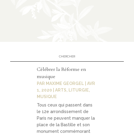
n
CATÉGORIES
À
02
propo
s
Célébrer la Réforme en
musique
prése
PAR
MAXIME GEORGEL
|
AVR
ntatio
1, 2020
|
ARTS
,
LITURGIE
,
MUSIQUE
n
Tous ceux qui passent dans
parte
le 12e arrondissement de
nariat
Paris ne peuvent manquer la
place de la Bastille et son
s
monument commémorant