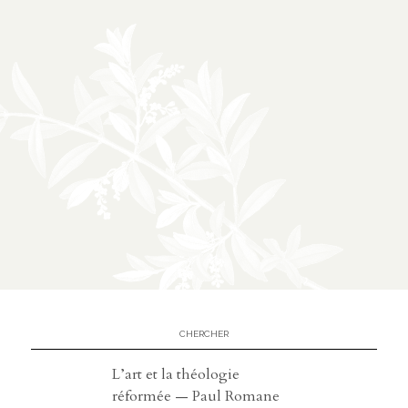
À propos
02
présentation
partenariats
Médias
03
podcasts
vidéos
L’art et la théologie
réformée — Paul Romane