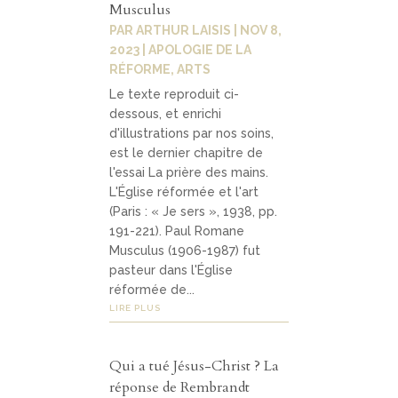
Musculus
Contact
04
PAR
ARTHUR LAISIS
|
NOV 8,
2023
|
APOLOGIE DE LA
RÉFORME
,
ARTS
contacter
Le texte reproduit ci-
dessous, et enrichi
soutenir
d'illustrations par nos soins,
est le dernier chapitre de
l'essai La prière des mains.
L'Église réformée et l'art
(Paris : « Je sers », 1938, pp.
191-221). Paul Romane
Musculus (1906-1987) fut
pasteur dans l'Église
réformée de...
LIRE PLUS
Qui a tué Jésus-Christ ? La
réponse de Rembrandt