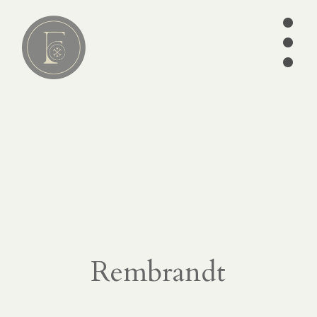
•
•
•
Lire
01
articles
séries
ebooks
écrits des
Pères
édition
Rembrandt
CATÉGORIES