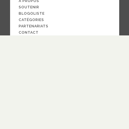
À PROPOS
SOUTENIR
BLOGOLISTE
CATÉGORIES
PARTENARIATS
CONTACT
NOUS SUIVRE
CRÉDITS
PAR LA
FOI
© 2024
design
Pauline Bargy
RECEVOIR NOTRE NEWSLETTER
quotidienne
hebdomadaire
Fréquence
S'ABONNER