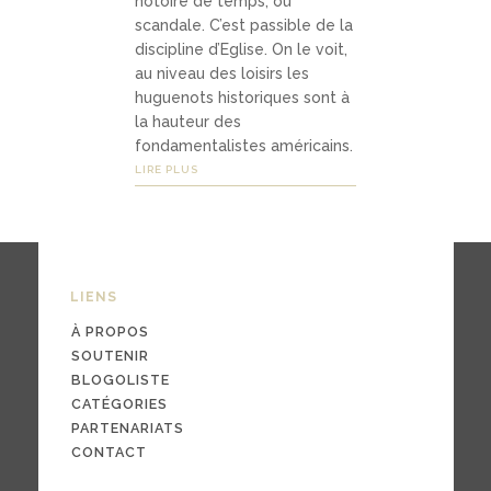
notoire de temps, ou
03
scandale. C’est passible de la
Média
discipline d’Eglise. On le voit,
au niveau des loisirs les
s
huguenots historiques sont à
la hauteur des
fondamentalistes américains.
podc
LIRE PLUS
asts
vidéo
s
LIENS
À PROPOS
SOUTENIR
04
BLOGOLISTE
CATÉGORIES
Conta
PARTENARIATS
ct
CONTACT