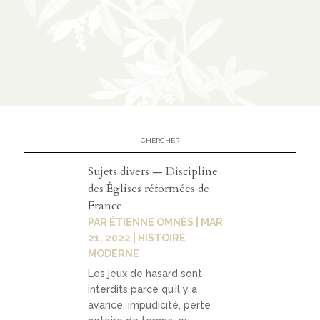
n
CATÉGORIES
À
02
propos
Sujets divers — Discipline
prése
des Églises réformées de
ntatio
France
n
PAR
ÉTIENNE OMNÈS
|
MAR
21, 2022
|
HISTOIRE
parten
MODERNE
ariats
Les jeux de hasard sont
interdits parce qu’il y a
avarice, impudicité, perte