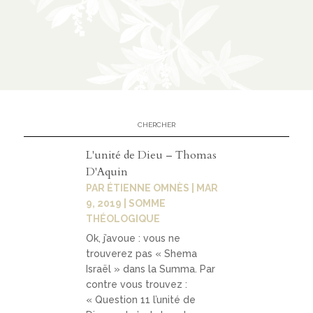
n
CATÉGORIES
À
02
propo
s
L'unité de Dieu – Thomas
D'Aquin
PAR
ÉTIENNE OMNÈS
|
MAR
prése
9, 2019
|
SOMME
ntati
THÉOLOGIQUE
on
Ok, j’avoue : vous ne
trouverez pas « Shema
parte
Israël » dans la Summa. Par
naria
contre vous trouvez :
ts
« Question 11 l’unité de