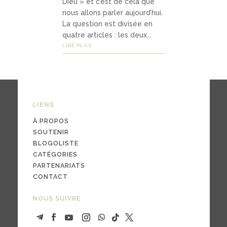
Dieu » et c’est de cela que
nous allons parler aujourd’hui.
La question est divisée en
03
quatre articles : les deux...
LIRE PLUS
Médi
as
LIENS
podc
asts
À PROPOS
SOUTENIR
vidé
BLOGOLISTE
CATÉGORIES
os
PARTENARIATS
CONTACT
NOUS SUIVRE
04