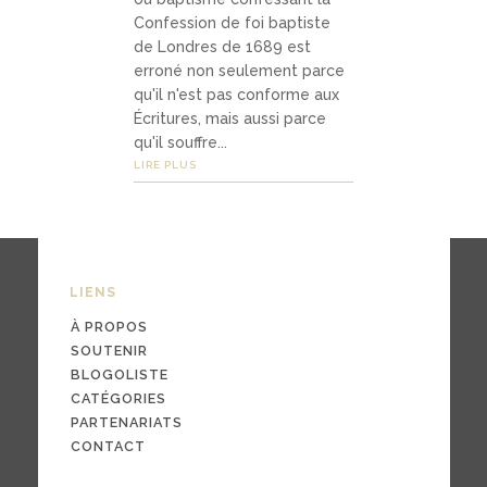
03
Confession de foi baptiste
Média
de Londres de 1689 est
erroné non seulement parce
s
qu'il n'est pas conforme aux
Écritures, mais aussi parce
qu'il souffre...
podc
LIRE PLUS
asts
vidéo
s
LIENS
À PROPOS
SOUTENIR
BLOGOLISTE
04
CATÉGORIES
Conta
PARTENARIATS
ct
CONTACT