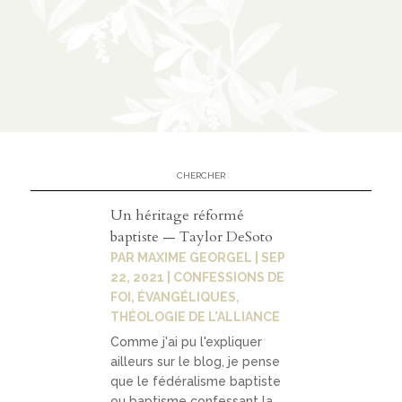
n
CATÉGORIES
À
02
propos
Un héritage réformé
prése
baptiste — Taylor DeSoto
ntatio
PAR
MAXIME GEORGEL
|
SEP
n
22, 2021
|
CONFESSIONS DE
FOI
,
ÉVANGÉLIQUES
,
parten
THÉOLOGIE DE L'ALLIANCE
ariats
Comme j'ai pu l'expliquer
ailleurs sur le blog, je pense
que le fédéralisme baptiste
ou baptisme confessant la