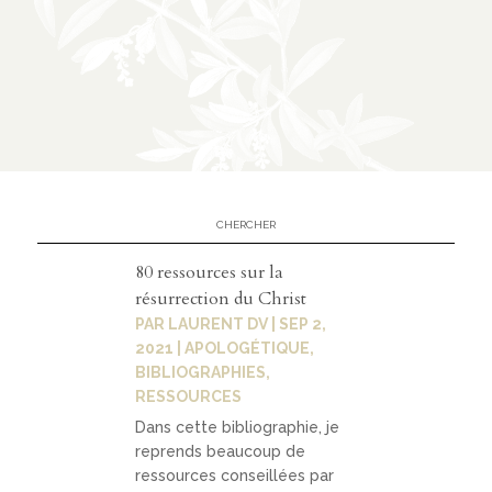
n
CATÉGORIES
À
02
propos
présen
80 ressources sur la
tation
résurrection du Christ
PAR
LAURENT DV
|
SEP 2,
parten
2021
|
APOLOGÉTIQUE
,
ariats
BIBLIOGRAPHIES
,
RESSOURCES
Dans cette bibliographie, je
reprends beaucoup de
ressources conseillées par
03