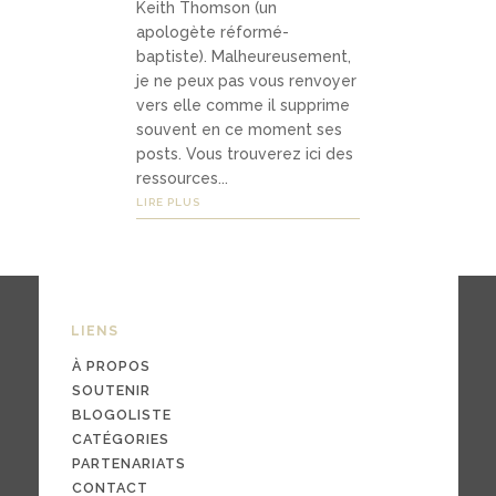
Keith Thomson (un
Média
apologète réformé-
s
baptiste). Malheureusement,
je ne peux pas vous renvoyer
vers elle comme il supprime
souvent en ce moment ses
podca
posts. Vous trouverez ici des
sts
ressources...
LIRE PLUS
vidéo
s
LIENS
04
À PROPOS
Conta
SOUTENIR
BLOGOLISTE
ct
CATÉGORIES
PARTENARIATS
CONTACT