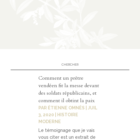
n
CATÉGORIES
À
02
propos
présen
Comment un prêtre
tation
vendéen fit la messe devant
des soldats républicains, et
parten
comment il obtint la paix
ariats
PAR
ÉTIENNE OMNÈS
|
JUIL
3, 2020
|
HISTOIRE
MODERNE
Le témoignage que je vais
03
vous citer est un extrait de