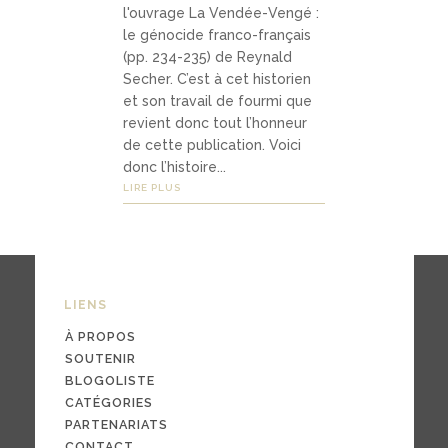
Médias
l'ouvrage La Vendée-Vengé :
le génocide franco-français
(pp. 234-235) de Reynald
Secher. C’est à cet historien
podca
et son travail de fourmi que
sts
revient donc tout l’honneur
de cette publication. Voici
vidéo
donc l’histoire...
LIRE PLUS
s
04
LIENS
Conta
À PROPOS
ct
SOUTENIR
BLOGOLISTE
CATÉGORIES
PARTENARIATS
conta
CONTACT