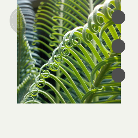
•
•
•