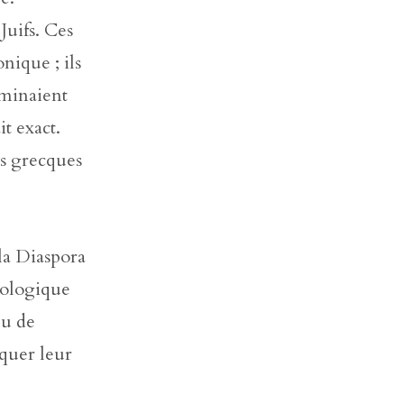
Juifs. Ces
nique ; ils
aminaient
it exact.
es grecques
 la Diaspora
éologique
eu de
iquer leur