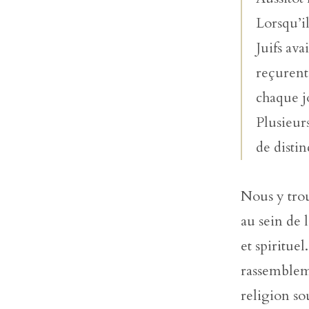
Lorsqu’il
Juifs av
reçurent
chaque jo
Plusieur
de disti
Nous y trou
au sein de 
et spiritue
rassembleme
religion so