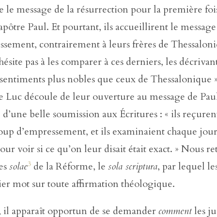
 le message de la résurrection pour la première fois
apôtre Paul. Et pourtant, ils accueillirent le message
ssement, contrairement à leurs frères de Thessalon
hésite pas à les comparer à ces derniers, les décriv
 sentiments plus nobles que ceux de Thessalonique 
de Luc découle de leur ouverture au message de Pau
d’une belle soumission aux Écritures : « ils reçuren
oup d’empressement, et ils examinaient chaque jour
pour voir si ce qu’on leur disait était exact. » Nous r
3
des
solae
de la Réforme, le
sola scriptura
, par lequel le
nier mot sur toute affirmation théologique.
 il apparaît opportun de se demander
comment
les ju