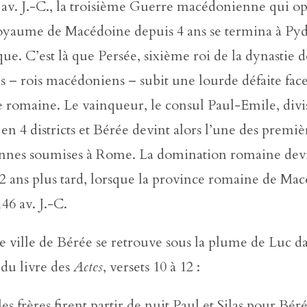
 av. J.-C., la troisième Guerre macédonienne qui op
yaume de Macédoine depuis 4 ans se termina à Pyd
ue. C’est là que Persée, sixième roi de la dynastie d
 – rois macédoniens – subit une lourde défaite face
romaine. Le vainqueur, le consul Paul-Emile, divis
n 4 districts et Bérée devint alors l’une des premièr
nes soumises à Rome. La domination romaine dev
22 ans plus tard, lorsque la province romaine de Mac
46 av. J.-C.
ville de Bérée se retrouve sous la plume de Luc da
 du livre des
Actes
, versets 10 à 12 :
les frères firent partir de nuit Paul et Silas pour Bér