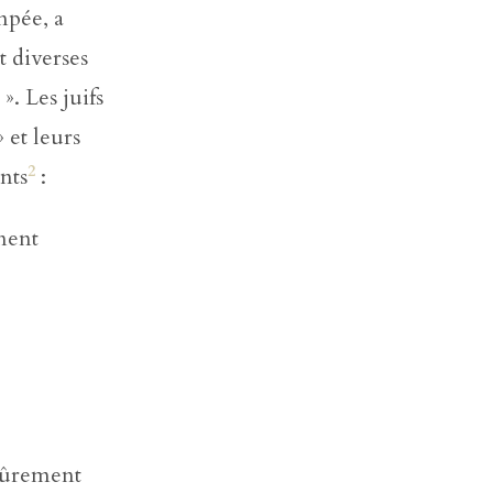
mpée, a
t diverses
1
». Les juifs
» et leurs
2
ants
:
ement
 sûrement