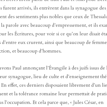
s furent arrivés, ils entrèrent dans la synagogue des 
aient des sentiments plus nobles que ceux de Thessalo
 la parole avec beaucoup d’empressement, et ils ex
ur les Écritures, pour voir si ce qu’on leur disait éta
s d’entre eux crurent, ainsi que beaucoup de femm
nction, et beaucoup d’hommes.
vons Paul annonçant l’Évangile à des juifs issus de
leur synagogue, lieu de culte et d’enseignement th
l. En effet, ces derniers disposaient librement d’un li
nt et la tolérance romaine leur permettait de prat
us l’occupation. Et cela parce que, « Jules César, en