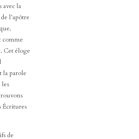
 avec la
 de l’apôtre
ique.
ant comme
». Cet éloge
l
t la parole
 les
etrouvons
s Écritures
ifs de