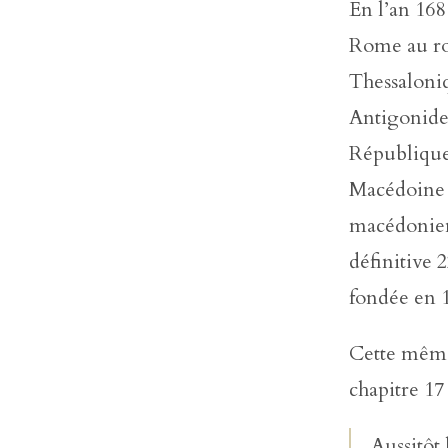
En l’an 168
Rome au ro
Thessaloniq
Antigonides
République 
Macédoine e
macédonien
définitive 
fondée en 1
Cette même 
chapitre 17
Aussitôt 