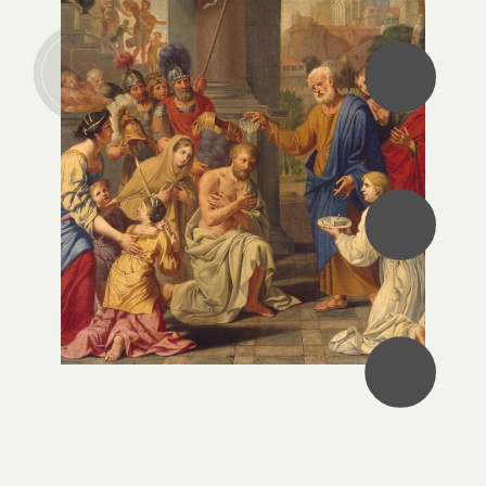
•
•
•