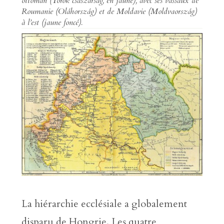
ottoman (
Török császárság
, en jaune), avec ses vassaux de
Roumanie (
Oláhország
) et de Moldavie (
Moldvaország
)
à l’est (jaune foncé).
La hiérarchie ecclésiale a globalement
disparu de Hongrie. Les quatre