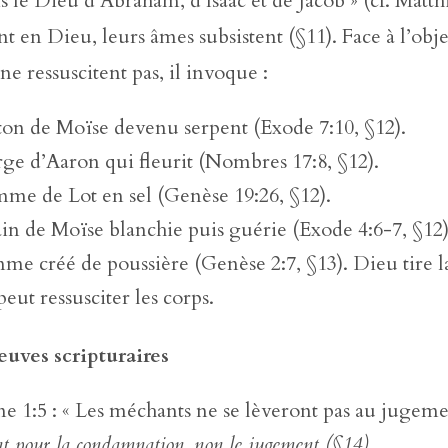
uis le Dieu d’Abraham, d’Isaac et de Jacob » (cf. Matth
ent en Dieu, leurs âmes subsistent (§11). Face à l’obj
ne ressuscitent pas, il invoque :
ton de Moïse devenu serpent (Exode 7:10, §12).
rge d’Aaron qui fleurit (Nombres 17:8, §12).
mme de Lot en sel (Genèse 19:26, §12).
in de Moïse blanchie puis guérie (Exode 4:6-7, §12)
me créé de poussière (Genèse 2:7, §13). Dieu tire la
 peut ressusciter les corps.
euves scripturaires
e 1:5 : « Les méchants ne se lèveront pas au jugem
ent pour la condamnation, non le jugement (§14).