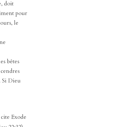
, doit
timent pour
ours, le
une
les bêtes
s cendres
. Si Dieu
e cite Exode