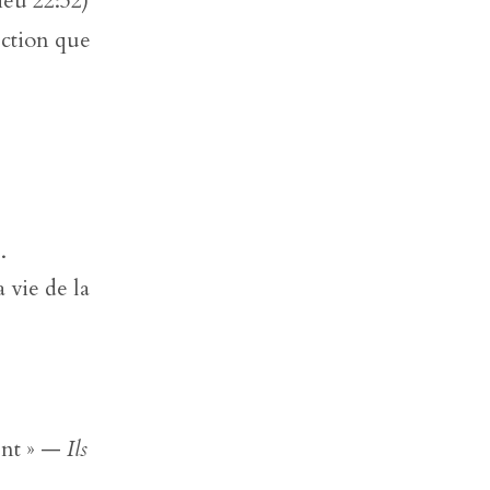
ieu 22:32)
ection que
.
 vie de la
ent » —
Ils