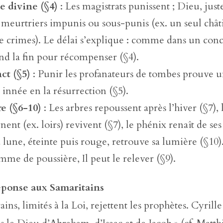
ce divine (§4)
: Les magistrats punissent ; Dieu, juste
s meurtriers impunis ou sous-punis (ex. un seul châ
e crimes). Le délai s’explique : comme dans un conc
end la fin pour récompenser (§4).
nct (§5)
: Punir les profanateurs de tombes prouve 
innée en la résurrection (§5).
e (§6-10)
: Les arbres repoussent après l’hiver (§7), 
nent (ex. loirs) revivent (§7), le phénix renaît de se
la lune, éteinte puis rouge, retrouve sa lumière (§10)
mme de poussière, Il peut le relever (§9).
éponse aux Samaritains
ins, limités à la Loi, rejettent les prophètes. Cyrill