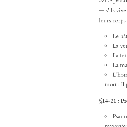
3:6 : « Je s
— s’ils viv
leurs corps 
Le bâ
La ve
La fe
La ma
L’hom
mort ; Il
§14-21 : Pr
Psaum
ressuscit