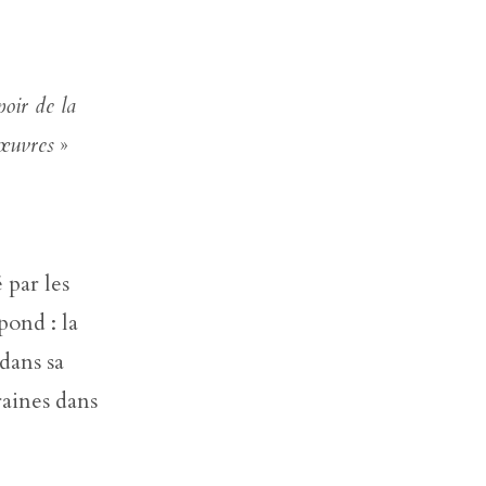
poir de la
 œuvres
»
 par les
pond : la
 dans sa
aines dans