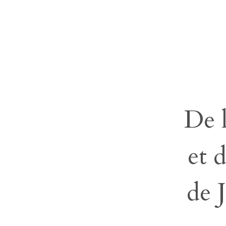
De l
et d
de 