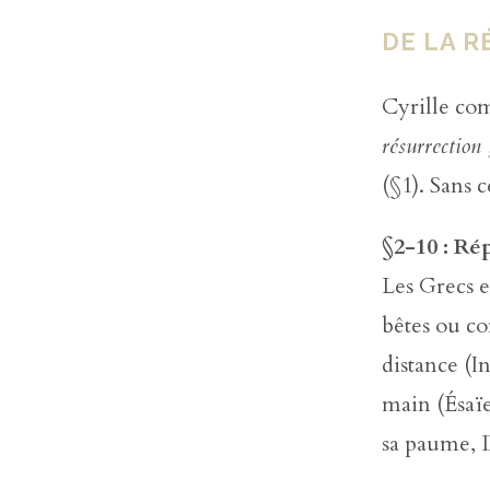
DE LA 
Cyrille co
résurrection
(§1). Sans 
§2-10 : Ré
Les Grecs e
bêtes ou co
distance (I
main (Ésaï
sa paume, D