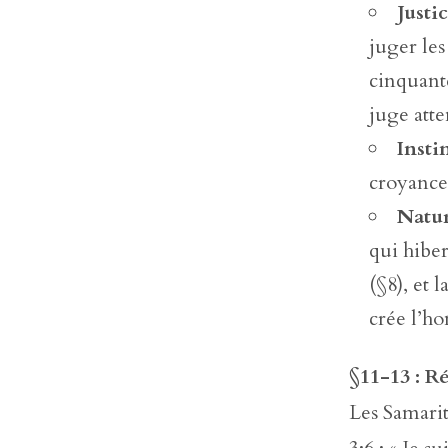
Justi
juger le
cinquant
juge att
Insti
croyance 
Natur
qui hiber
(§8), et 
crée l’ho
§11-13 : R
Les Samarita