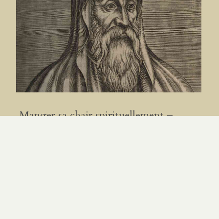
Manger sa chair spirituellement –
Origène
PAR
MAXIME GEORGEL
|
1.08.26