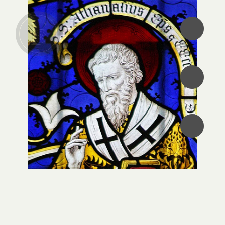
•
•
•