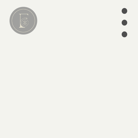
•
•
Lire
01
•
articles
séries
ebooks
écrits des Pères
édition
CATÉGORIES