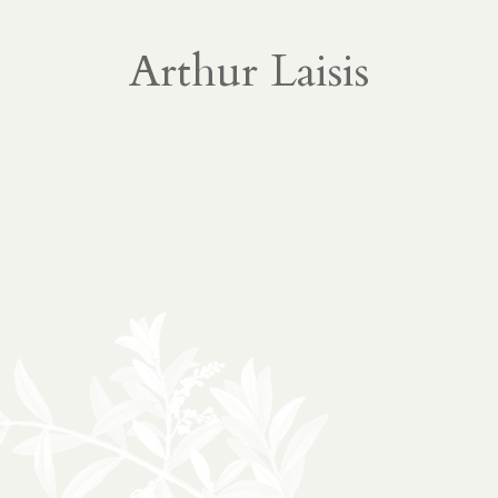
À propos
02
Arthur Laisis
présentation
partenariats
Médias
03
podcasts
vidéos
04