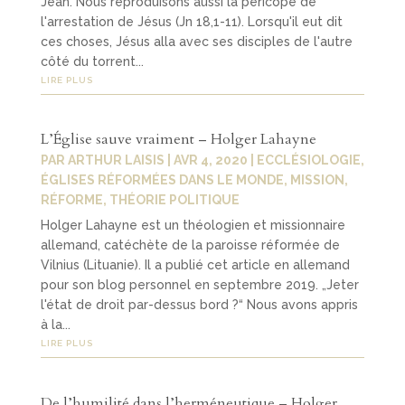
Jean. Nous reproduisons aussi la péricope de
l'arrestation de Jésus (Jn 18,1-11). Lorsqu'il eut dit
ces choses, Jésus alla avec ses disciples de l'autre
côté du torrent...
LIRE PLUS
L’Église sauve vraiment – Holger Lahayne
PAR
ARTHUR LAISIS
|
AVR 4, 2020
|
ECCLÉSIOLOGIE
,
ÉGLISES RÉFORMÉES DANS LE MONDE
,
MISSION
,
RÉFORME
,
THÉORIE POLITIQUE
Holger Lahayne est un théologien et missionnaire
allemand, catéchète de la paroisse réformée de
Vilnius (Lituanie). Il a publié cet article en allemand
pour son blog personnel en septembre 2019. „Jeter
l'état de droit par-dessus bord ?“ Nous avons appris
à la...
LIRE PLUS
De l’humilité dans l’herméneutique – Holger