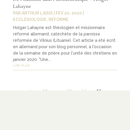
Lahayne
PAR
ARTHUR LAISIS
|
FÉV 20, 2020
|
ECCLÉSIOLOGIE
,
RÉFORME
Holger Lahayne est théologien et missionnaire
réformé allemand, catéchète de la paroisse
réformée de Vilnius (Lituanie). Cet article a été écrit
en allemand pour son blog personnel, à l'occasion
de la semaine de prière pour l'unité des chrétiens en
janvier 2020. "Une...
LIRE PLUS
«
10
13
14
15
LIENS
À PROPOS