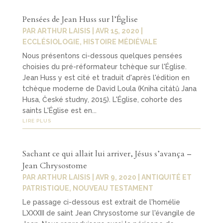
Pensées de Jean Huss sur l’Église
PAR
ARTHUR LAISIS
|
AVR 15, 2020
|
ECCLÉSIOLOGIE
,
HISTOIRE MÉDIÉVALE
Nous présentons ci-dessous quelques pensées
choisies du pré-réformateur tchèque sur l'Église.
Jean Huss y est cité et traduit d'après l'édition en
tchèque moderne de David Loula (Kniha citátů Jana
Husa, České studny, 2015). L'Église, cohorte des
saints L'Église est en...
LIRE PLUS
Sachant ce qui allait lui arriver, Jésus s’avança –
Jean Chrysostome
PAR
ARTHUR LAISIS
|
AVR 9, 2020
|
ANTIQUITÉ ET
PATRISTIQUE
,
NOUVEAU TESTAMENT
Le passage ci-dessous est extrait de l'homélie
LXXXIII de saint Jean Chrysostome sur l'évangile de