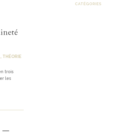
CATÉGORIES
aineté
E
,
THÉORIE
n trois
er les
é —