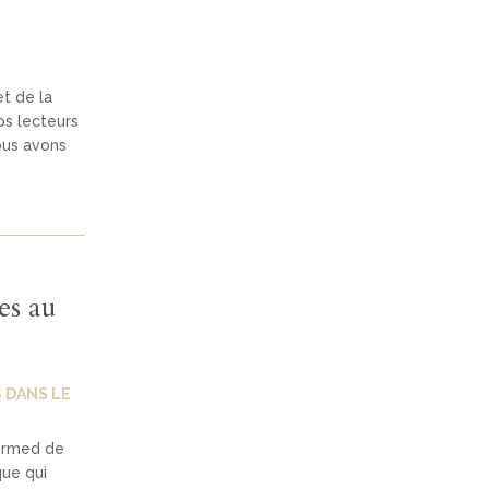
et de la
os lecteurs
ous avons
es au
 DANS LE
formed de
ue qui