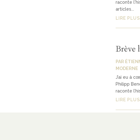
raconte l'h
articles...
LIRE PLUS
Brève h
PAR
ÉTIEN
MODERNE
J’ai eu à c
Philipp Be
raconte l’hi
LIRE PLUS