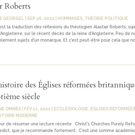
r Roberts
E GEORGEL
|
SEP 26, 2022
|
HOMMAGES
,
THÉORIE POLITIQUE
est la traduction des réflexions du théologien Alastair Roberts, suj
Angleterre, sur le récent décès de la reine d'Angleterre. Peu de n
lement sujets d'un monarque. Et c'est peut-être pour cela que n
istoire des Églises réformées britanniqu
tième siècle
NE OMNÈS
|
FÉV 11, 2022
|
ECCLÉSIOLOGIE
,
ÉGLISES RÉFORMÉES
STOIRE MODERNE
œur de résumer une lecture récente : Christ's Churches Purely Re
nedict, que je recommande fortement.. C'est une somme académiq