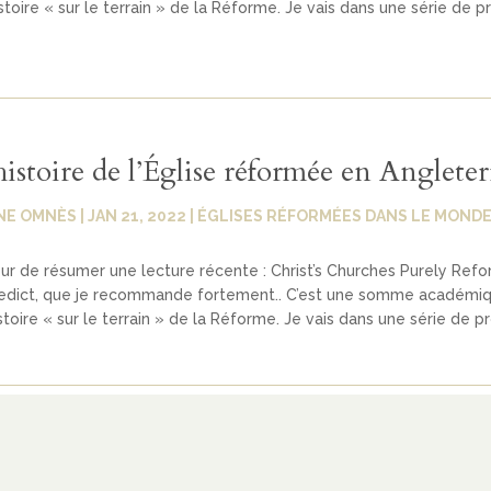
istoire « sur le terrain » de la Réforme. Je vais dans une série de p
istoire de l’Église réformée en Angleter
NE OMNÈS
|
JAN 21, 2022
|
ÉGLISES RÉFORMÉES DANS LE MOND
œur de résumer une lecture récente : Christ’s Churches Purely Ref
nedict, que je recommande fortement.. C’est une somme académiq
stoire « sur le terrain » de la Réforme. Je vais dans une série de pr