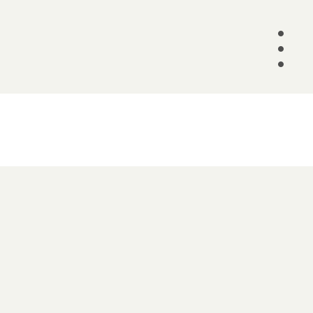
•
•
•