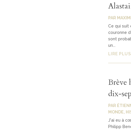
Alastai
PAR
MAXIM
Ce qui suit 
couronne d'
sont probab
un...
LIRE PLUS
Brève h
dix-sep
PAR
ÉTIEN
MONDE
,
HI
J'ai eu à c
Philipp Be