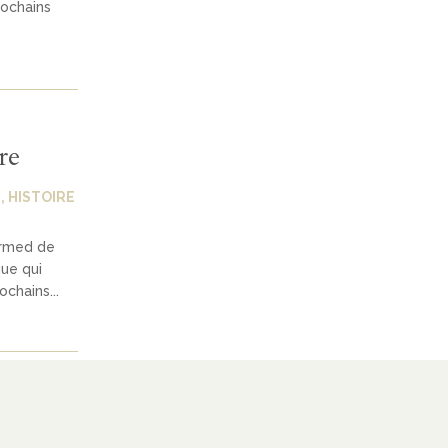
rochains
re
E
,
HISTOIRE
ormed de
ue qui
ochains...