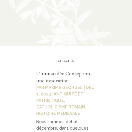
n
CATÉGORIES
À
02
propos
présen
L’Immaculée Conception,
tation
une innovation
PAR
MAXIME GEORGEL
|
DÉC
parten
1, 2023
|
ANTIQUITÉ ET
ariats
PATRISTIQUE
,
CATHOLICISME ROMAIN
,
HISTOIRE MÉDIÉVALE
Nous sommes début
03
décembre, dans quelques