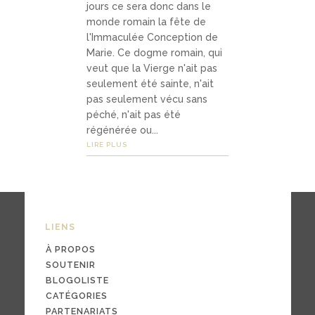
jours ce sera donc dans le
Médias
monde romain la fête de
l'Immaculée Conception de
Marie. Ce dogme romain, qui
podca
veut que la Vierge n'ait pas
seulement été sainte, n'ait
sts
pas seulement vécu sans
péché, n'ait pas été
vidéo
régénérée ou...
s
LIRE PLUS
04
Conta
LIENS
ct
À PROPOS
SOUTENIR
BLOGOLISTE
CATÉGORIES
conta
PARTENARIATS