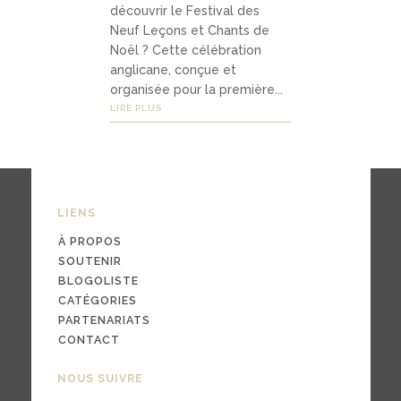
découvrir le Festival des
Neuf Leçons et Chants de
Noël ? Cette célébration
03
anglicane, conçue et
Média
organisée pour la première...
LIRE PLUS
s
podc
asts
LIENS
À PROPOS
vidéo
SOUTENIR
s
BLOGOLISTE
CATÉGORIES
PARTENARIATS
CONTACT
04
NOUS SUIVRE