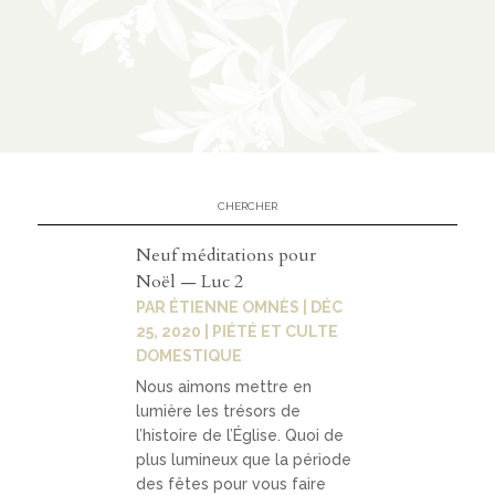
n
CATÉGORIES
À
02
propo
s
Neuf méditations pour
Noël — Luc 2
prése
PAR
ÉTIENNE OMNÈS
|
DÉC
ntati
25, 2020
|
PIÉTÉ ET CULTE
DOMESTIQUE
on
Nous aimons mettre en
parte
lumière les trésors de
nariat
l’histoire de l’Église. Quoi de
plus lumineux que la période
s
des fêtes pour vous faire