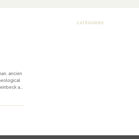
CATÉGORIES
man, ancien
heological
inbeck a...