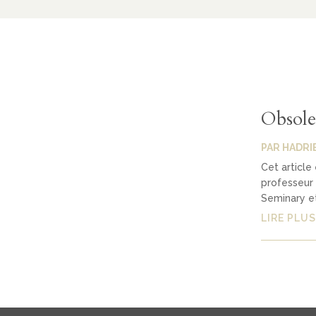
Obsole
PAR
HADRI
Cet article
professeur 
Seminary et
LIRE PLUS