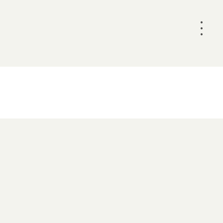
•
•
•