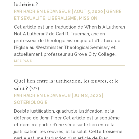
luthérien ?
PAR
HADRIEN LEDANSEUR
|
AOÛT 5, 2020
|
GENRE
ET SEXUALITÉ
,
LIBÉRALISME
,
MISSION
Cet article est une traduction de When Is A Lutheran
Not A Lutheran? de Carl R. Trueman, ancien
professeur de théologie historique et d’histoire de
l’Église au Westminster Theological Seminary et
actuellement professeur au Grove City College....
LIRE PLUS
Quel lien entre la justification, les œuvres, et le
salut ? (7/7)
PAR
HADRIEN LEDANSEUR
|
JUIN 8, 2020
|
SOTÉRIOLOGIE
Double justification, quadruple justification, et la
défense de John Piper Cet article est la septième
et dernière partie d'une série sur le lien entre la
justification, les œuvres, et le salut. Cette troisième
partie est une traduction d'un article de Brad