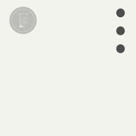
•
•
•