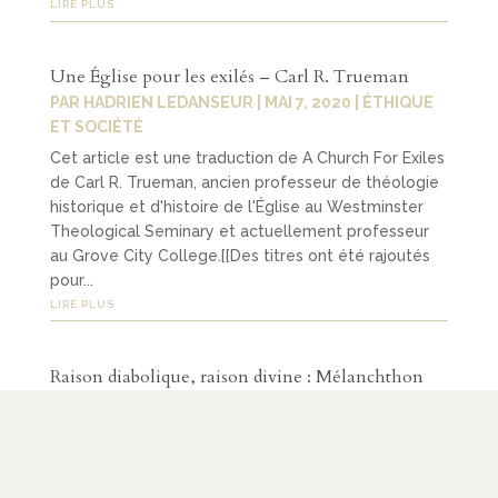
LIRE PLUS
Une Église pour les exilés – Carl R. Trueman
PAR
HADRIEN LEDANSEUR
|
MAI 7, 2020
|
ÉTHIQUE
ET SOCIÉTÉ
Cet article est une traduction de A Church For Exiles
de Carl R. Trueman, ancien professeur de théologie
historique et d'histoire de l'Église au Westminster
Theological Seminary et actuellement professeur
au Grove City College.[[Des titres ont été rajoutés
pour...
LIRE PLUS
Raison diabolique, raison divine : Mélanchthon
sur la philosophie, l'humanisme et l'Écriture (2/2)
PAR
HADRIEN LEDANSEUR
|
MAI 4, 2020
|
PHILOSOPHIE
,
THÉORIE POLITIQUE
Cet article est la deuxième partie d’une traduction