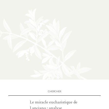
À propos
02
présentation
partenariats
Médias
03
podcasts
vidéos
Le miracle eucharistique de
Lanciano : analyse