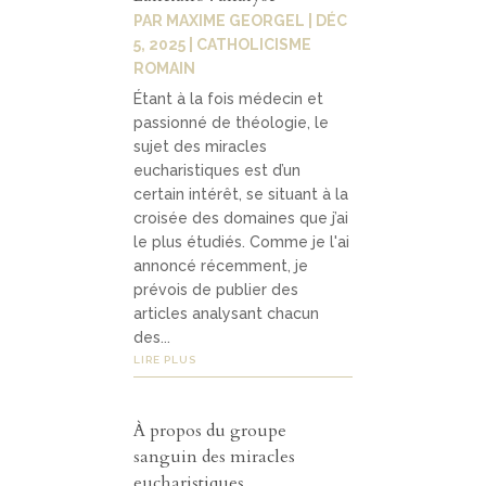
Contact
PAR
MAXIME GEORGEL
|
DÉC
04
5, 2025
|
CATHOLICISME
ROMAIN
Étant à la fois médecin et
contacter
passionné de théologie, le
sujet des miracles
soutenir
eucharistiques est d’un
certain intérêt, se situant à la
croisée des domaines que j’ai
le plus étudiés. Comme je l'ai
annoncé récemment, je
prévois de publier des
articles analysant chacun
des...
LIRE PLUS
À propos du groupe
sanguin des miracles
eucharistiques