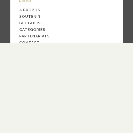
LIENS
À PROPOS
SOUTENIR
BLOGOLISTE
CATÉGORIES
PARTENARIATS
CONTACT
NOUS SUIVRE
CRÉDITS
PAR LA
FOI
© 2024
design
Pauline Bargy
RECEVOIR NOTRE NEWSLETTER
quotidienne
hebdomadaire
Fréquence