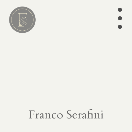
•
•
•
Lire
01
articles
séries
ebooks
écrits des
Pères
édition
Franco Serafini
CATÉGORIES