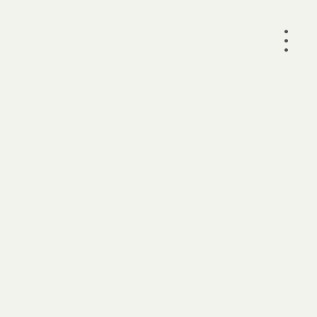
•
•
•