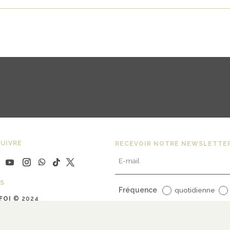
UIVRE
RECEVOIR NOTRE NEWSLETTE
S
Fréquence
quotidienne
FOI
© 2024
uline Bargy