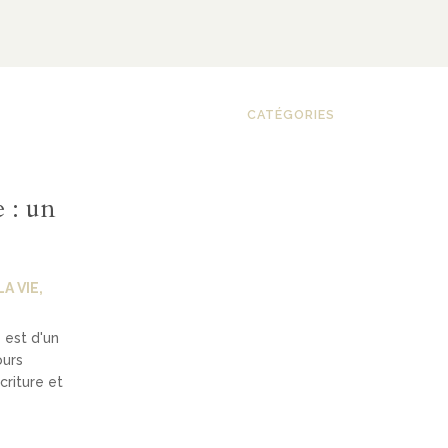
CATÉGORIES
 : un
A VIE
,
 est d'un
ours
criture et