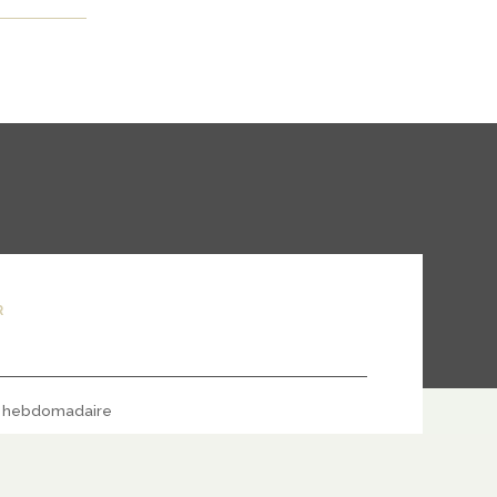
R
hebdomadaire
S'ABONNER