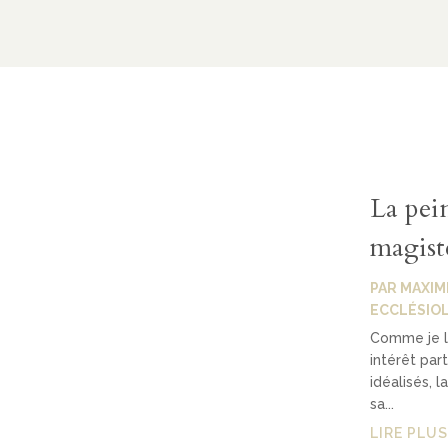
La pein
magistè
PAR
MAXIM
ECCLÉSIO
Comme je l'
intérêt par
idéalisés, 
sa...
LIRE PLUS