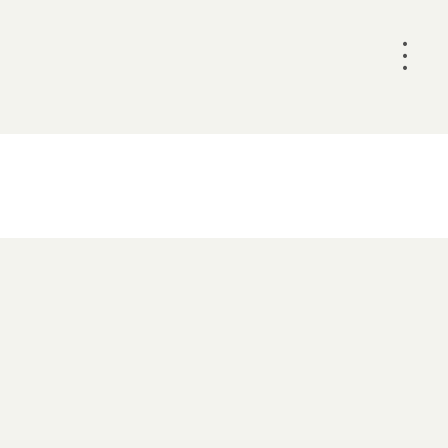
•
•
•