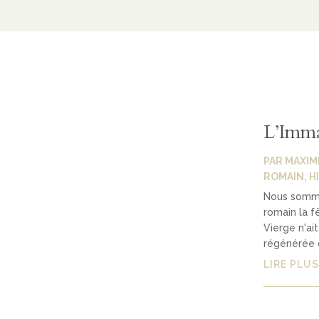
L’Imma
PAR
MAXIM
ROMAIN
,
H
Nous somme
romain la f
Vierge n'ai
régénérée o
LIRE PLUS