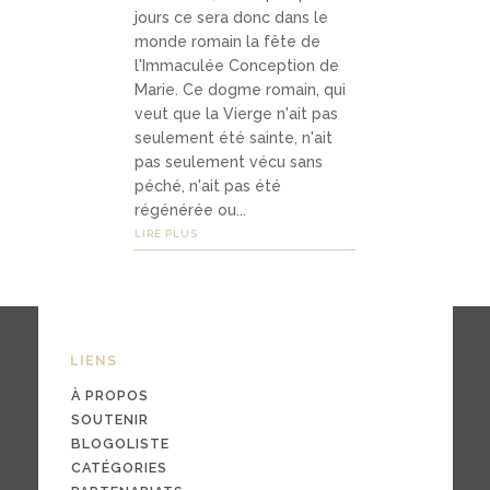
jours ce sera donc dans le
podca
monde romain la fête de
sts
l'Immaculée Conception de
Marie. Ce dogme romain, qui
vidéos
veut que la Vierge n'ait pas
seulement été sainte, n'ait
pas seulement vécu sans
péché, n'ait pas été
04
régénérée ou...
Conta
LIRE PLUS
ct
LIENS
conta
cter
À PROPOS
SOUTENIR
soute
BLOGOLISTE
nir
CATÉGORIES