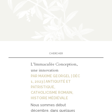
À
02
propos
présen
tation
parten
L’Immaculée Conception,
ariats
une innovation
PAR
MAXIME GEORGEL
|
DÉC
1, 2023
|
ANTIQUITÉ ET
PATRISTIQUE
,
03
CATHOLICISME ROMAIN
,
Médias
HISTOIRE MÉDIÉVALE
Nous sommes début
décembre, dans quelques